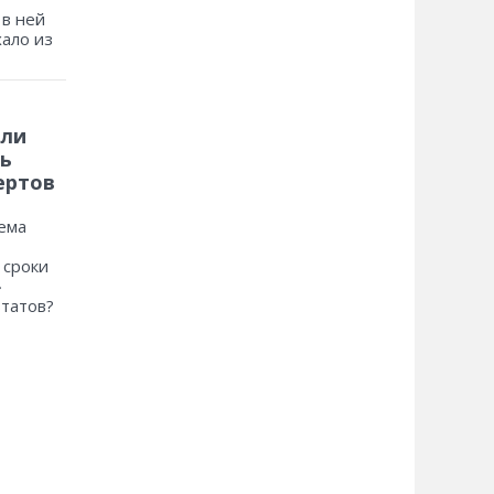
 в ней
хало из
 ли
ь
ертов
ема
 сроки
»
ьтатов?