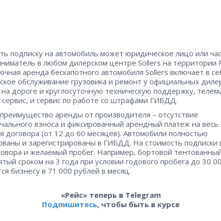
ь подписку на автомобиль может юридическое лицо или ча
ниматель в любом дилерском центре Sollers на территории 
очная аренда бескапотного автомобиля Sollers включает в се
ское обслуживание грузовика и ремонт у официальных диле
на дороге и круглосуточную техническую поддержку, телема
сервис, и сервис по работе со штрафами ГИБДД.
преимущество аренды от производителя – отсутствие
чального взноса и фиксированный арендный платеж на весь 
я договора (от 12 до 60 месяцев). Автомобили полностью
ованы и зарегистрированы в ГИБДД. На стоимость подписки
говора и желаемый пробег. Например, бортовой тентованны
зятый сроком на 3 года при условии годового пробега до 30 00
ся бизнесу в 71 000 рублей в месяц.
«Рейс» теперь в Telegram
Подпишитесь
, чтобы быть в курсе