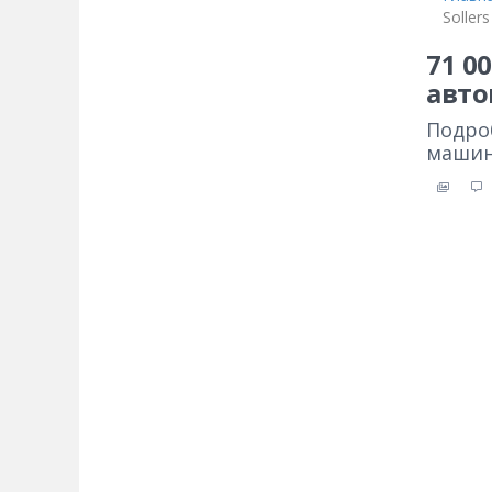
Soller
71 0
авто
Подро
машина