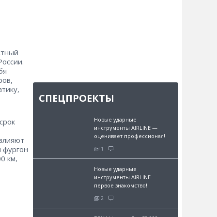
стный
России.
бя
ров,
тику,
СПЕЦПРОЕКТЫ
Новые ударные
срок
инструменты AIRLINE —
оценивает профессионал!
 влияют
й фургон
1
0 км,
Новые ударные
инструменты AIRLINE —
первое знакомство!
2