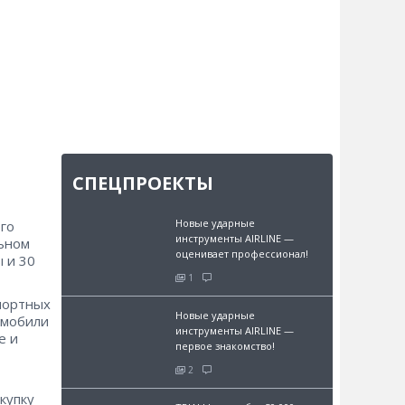
СПЕЦПРОЕКТЫ
Новые ударные
ого
инструменты AIRLINE —
льном
оценивает профессионал!
 и 30
1
портных
Новые ударные
омобили
инструменты AIRLINE —
е и
первое знакомство!
2
купку