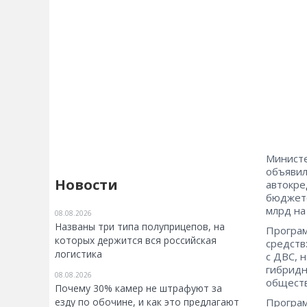
Министе
объявил
Новости
автокре
бюджете
млрд на
08.08.2026
Названы три типа полуприцепов, на
Програм
которых держится вся российская
средств
логистика
с ДВС, 
гибридн
08.08.2026
обществ
Почему 30% камер не штрафуют за
езду по обочине, и как это предлагают
Програм