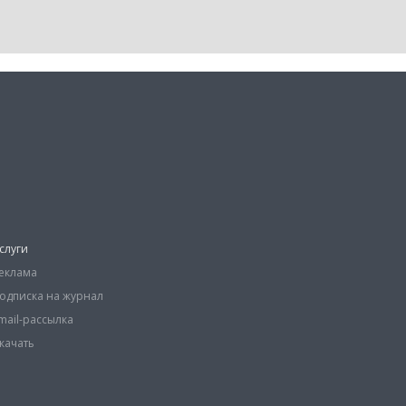
слуги
еклама
одписка на журнал
mail-рассылка
качать