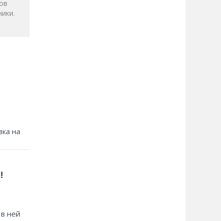
ов
ики.
зка на
!
 в ней