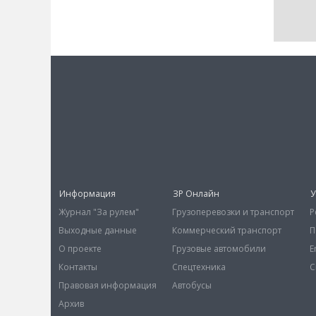
Информация
ЗР Онлайн
У
Журнал "За рулем"
Грузоперевозки и транспорт
Р
Выходные данные
Коммерческий транспорт
П
О проекте
Грузовые автомобили
E
Контакты
Спецтехника
С
Правовая информация
Автобусы
Архив