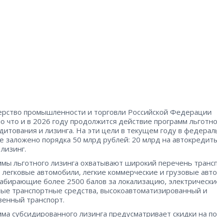
рство промышленности и торговли Российской Федерации
о что и в 2026 году продолжится действие программ льготн
дитования и лизинга. На эти цели в текущем году в федера
 заложено порядка 50 млрд рублей: 20 млрд на автокредиты
 лизинг.
мы льготного лизинга охватывают широкий перечень транс
: легковые автомобили, легкие коммерческие и грузовые авт
набирающие более 2500 балов за локализацию, электрически
ые транспортные средства, высокоавтоматизированный и
енный транспорт.
ма субсидированного лизинга предусматривает скидки на по