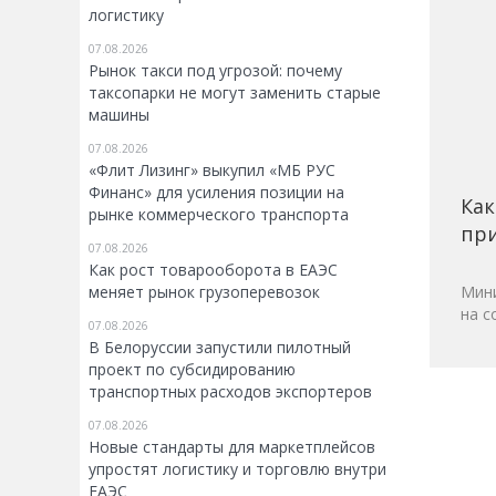
логистику
07.08.2026
Рынок такси под угрозой: почему
таксопарки не могут заменить старые
машины
07.08.2026
«Флит Лизинг» выкупил «МБ РУС
Финанс» для усиления позиции на
Как
рынке коммерческого транспорта
при
07.08.2026
Как рост товарооборота в ЕАЭС
меняет рынок грузоперевозок
Мини
на с
07.08.2026
В Белоруссии запустили пилотный
проект по субсидированию
транспортных расходов экспортеров
07.08.2026
Новые стандарты для маркетплейсов
упростят логистику и торговлю внутри
ЕАЭС