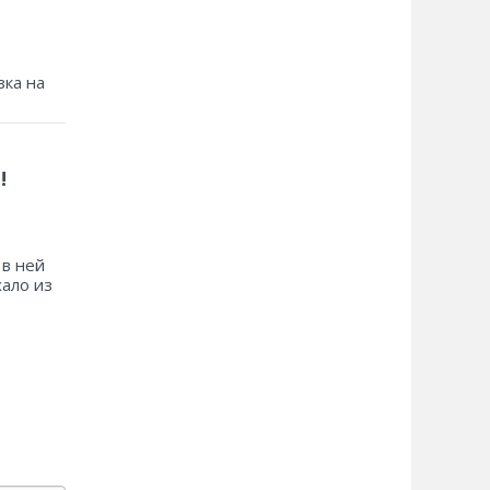
зка на
!
 в ней
хало из