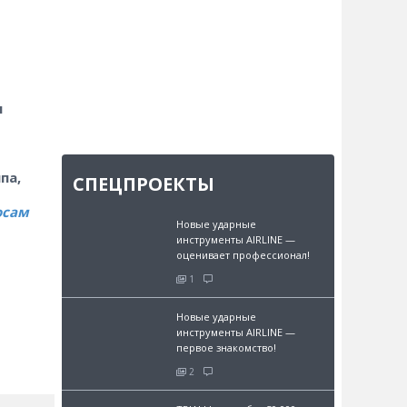
ы
па,
СПЕЦПРОЕКТЫ
осам
Новые ударные
инструменты AIRLINE —
оценивает профессионал!
1
Новые ударные
инструменты AIRLINE —
первое знакомство!
2