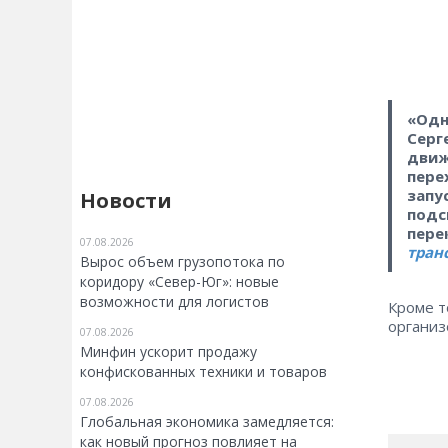
«Одн
Серг
движ
пере
запу
Новости
подс
пере
07.08.2026
тран
Вырос объем грузопотока по
коридору «Север-Юг»: новые
возможности для логистов
Кроме т
организ
07.08.2026
Минфин ускорит продажу
конфискованных техники и товаров
07.08.2026
Глобальная экономика замедляется:
как новый прогноз повлияет на