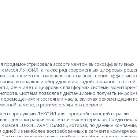
я продемонстрировала ассортиментом высокоэффективных
х масел ЛУКОЙЛ, а также ряд современных цифровых реше
иальных клиентов, направленных на повышение эффективно
вания автопарков и оборудования, задействованного в этой 
ости, речь идет о цифровых платформах системы мониторин
нспорта. Система позволяет дистанционно получать информ
о перемещениях и состоянии масла, включая рекомендации п
менной замене, в режиме реального времени.
имент продукции ЛУКОЙЛ для горнодобывающей отрасли
вает десятки различных смазочных материалов. Среди них л
х масел LUKOIL AVANTGARDE, которая, по данным компании,
я одной из наиболее востребованных в сегменте коммерческ
. Эти масла соответствуют требованиям большинства извест