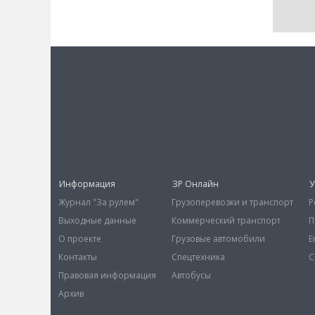
Информация
ЗР Онлайн
У
Журнал "За рулем"
Грузоперевозки и транспорт
Р
Выходные данные
Коммерческий транспорт
П
О проекте
Грузовые автомобили
E
Контакты
Спецтехника
С
Правовая информация
Автобусы
Архив