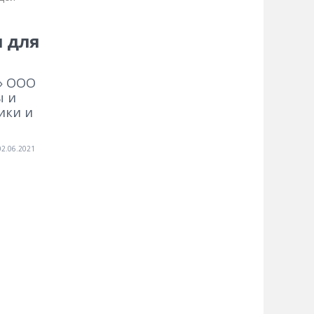
и для
» ООО
ы и
ики и
02.06.2021