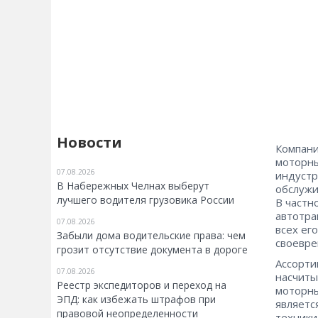
Новости
Компани
моторны
07.08.2026
индустр
В Набережных Челнах выберут
обслужи
лучшего водителя грузовика России
В частн
автотра
07.08.2026
всех ег
Забыли дома водительские права: чем
своевре
грозит отсутствие документа в дороге
Ассорт
07.08.2026
насчиты
Реестр экспедиторов и переход на
моторны
ЭПД: как избежать штрафов при
являетс
правовой неопределенности
техники