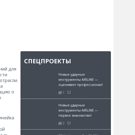
СПЕЦПРОЕКТЫ
ний для
сти
Новые ударные
инструменты AIRLINE —
отрасли.
оценивает профессионал!
га
ацию о
1
о
Новые ударные
инструменты AIRLINE —
первое знакомство!
инейка
2
ой
ных