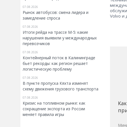
междуна
07.08.2026
обслужи
Рынок автобусов: смена лидера и
Volvo и 
замедление спроса
07.08.2026
Итоги рейда на трассе М-5: какие
нарушения выявили у международных
перевозчиков
07.08.2026
Контейнерный поток в Калининграде
бьет рекорды: как регион решает
логистическую проблему
07.08.2026
В пункте пропуска Кяхта изменят
схему движения грузового транспорта
07.08.2026
Как
Кризис на топливном рынке: как
сокращение экспорта из России
при
меняет правила игры
Мини