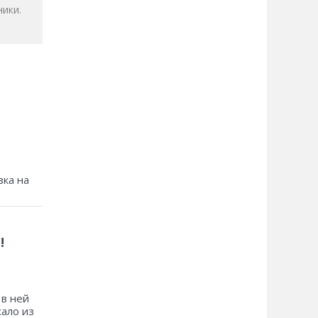
ики.
зка на
!
 в ней
хало из