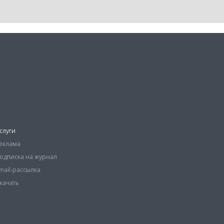
слуги
еклама
одписка на журнал
mail-рассылка
качать