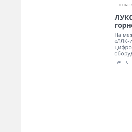
отрас
ЛУКО
гор
На ме
«ЛЛК-
цифро
обору