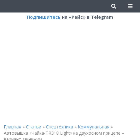
Подпишитесь
на «Рейс» в Telegram
Главная
»
Статьи
»
Спецтехника
»
Коммунальная
»
Автовышка «Чайка-TR318 Light» на двухосном прицепе –
вариант-минимум