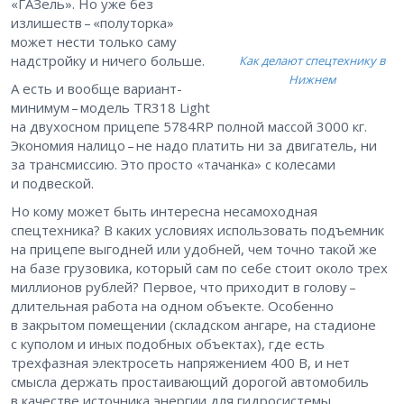
«ГАЗель». Но уже без
излишеств – ​«полуторка»
может нести только саму
надстройку и ничего больше.
Как делают спецтехнику в
Нижнем
А есть и вообще вариант-
минимум – ​модель TR318 Light
на двухосном прицепе 5784RP полной массой 3000 кг.
Экономия налицо – ​не надо платить ни за двигатель, ни
за трансмиссию. Это просто «тачанка» с колесами
и подвеской.
Но кому может быть интересна несамоходная
спецтехника? В каких условиях использовать подъемник
на прицепе выгодней или удобней, чем точно такой же
на базе грузовика, который сам по себе стоит около трех
миллионов рублей? Первое, что приходит в голову – ​
длительная работа на одном объекте. Особенно
в закрытом помещении (складском ангаре, на стадионе
с куполом и иных подобных объектах), где есть
трехфазная электросеть напряжением 400 В, и нет
смысла держать простаивающий дорогой автомобиль
в качестве источника энергии для гидросистемы