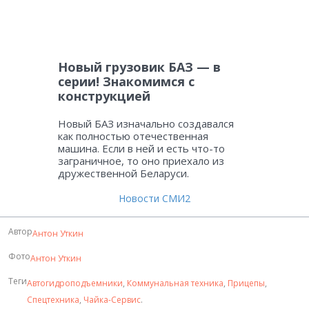
Новый грузовик БАЗ — в
серии! Знакомимся с
конструкцией
Новый БАЗ изначально создавался
как полностью отечественная
машина. Если в ней и есть что-то
заграничное, то оно приехало из
дружественной Беларуси.
Новости СМИ2
Автор
Антон Уткин
Фото
Антон Уткин
Теги
Автогидроподъемники
,
Коммунальная техника
,
Прицепы
,
Спецтехника
,
Чайка-Сервис
.