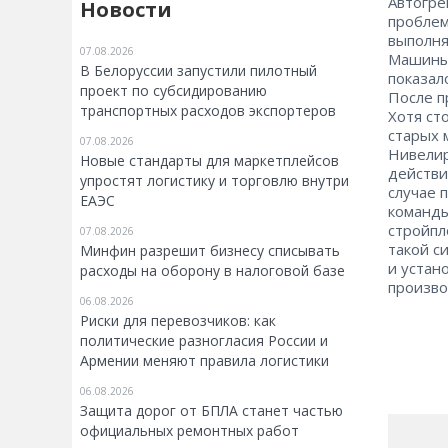
Автогре
Новости
проблем
выполня
07.08.2026
Машины 
В Белоруссии запустили пилотный
показал
проект по субсидированию
После п
транспортных расходов экспортеров
Хотя ст
старых 
07.08.2026
Нивелир
Новые стандарты для маркетплейсов
действи
упростят логистику и торговлю внутри
случае 
ЕАЭС
команды
стройпл
07.08.2026
такой с
Минфин разрешит бизнесу списывать
и устан
расходы на оборону в налоговой базе
произво
06.08.2026
Риски для перевозчиков: как
политические разногласия России и
Армении меняют правила логистики
06.08.2026
Защита дорог от БПЛА станет частью
официальных ремонтных работ