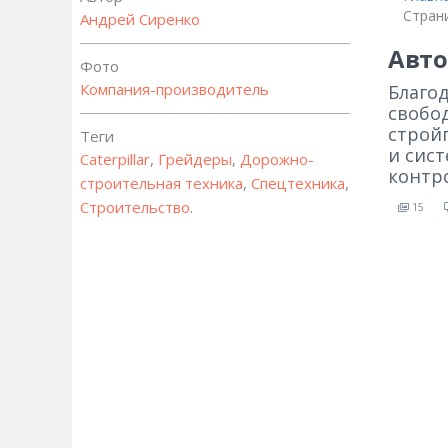
Стран
Андрей Сиренко
Авто
Фото
Компания-производитель
Благо
свобо
строй
Теги
и сис
Caterpillar
,
Грейдеры
,
Дорожно-
контр
строительная техника
,
Спецтехника
,
Строительство
.
15