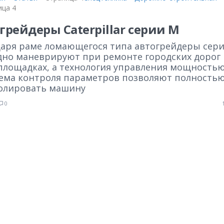
ица 4
грейдеры Caterpillar серии М
даря раме ломающегося типа автогрейдеры сер
дно маневрируют при ремонте городских дорог 
площадках, а технология управления мощность
тема контроля параметров позволяют полность
олировать машину
0