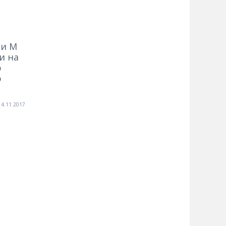
ии М
и на
ю
ю
14.11.2017