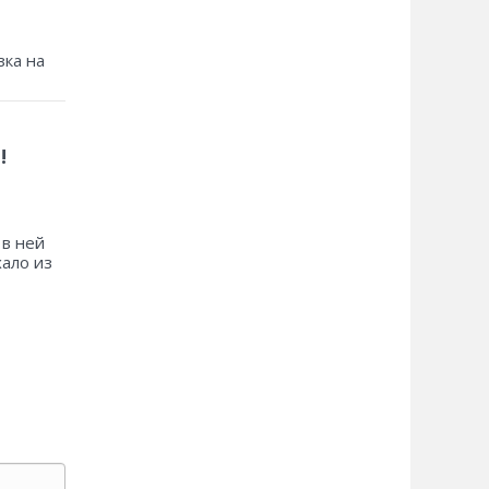
зка на
!
 в ней
хало из