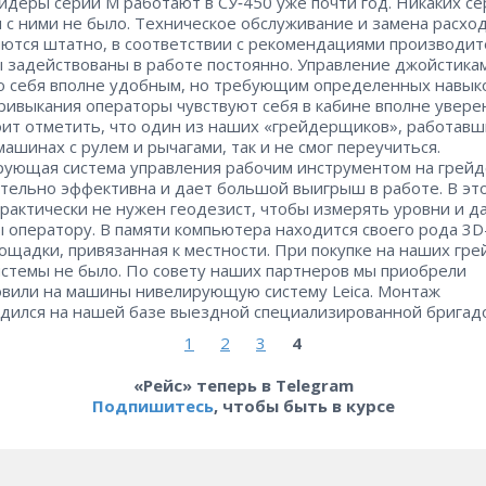
йдеры серии М работают в СУ‑450 уже почти год. Никаких с
 с ними не было. Техническое обслуживание и замена расхо
ются штатно, в соответствии с рекомендациями производит
задействованы в работе постоянно. Управление джойстика
о себя вполне удобным, но требующим определенных навыко
ривыкания операторы чувствуют себя в кабине вполне увере
оит отметить, что один из наших «грейдерщиков», работавш
машинах с рулем и рычагами, так и не смог переучиться.
ующая система управления рабочим инструментом на грейд
тельно эффективна и дает большой выигрыш в работе. В эт
практически не нужен геодезист, чтобы измерять уровни и д
 оператору. В памяти компьютера находится своего рода 3
ощадки, привязанная к местности. При покупке на наших гр
истемы не было. По совету наших партнеров мы приобрели
овили на машины нивелирующую систему Leica. Монтаж
дился на нашей базе выездной специализированной бригад
1
2
3
4
«Рейс» теперь в Telegram
Подпишитесь
, чтобы быть в курсе