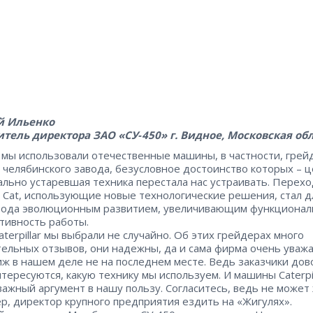
й Ильенко
тель директора ЗАО «СУ‑450» г. Видное, Московская об
мы использовали отечественные машины, в частности, гре
 челябинского завода, безусловное достоинство которых – ​ц
ально устаревшая техника перестала нас устраивать. Перехо
Cat, использующие новые технологические решения, стал д
рода эволюционным развитием, увеличивающим функционал
тивность работы.
aterpillar мы выбрали не случайно. Об этих грейдерах много
ельных отзывов, они надежны, да и сама фирма очень уважа
иж в нашем деле не на последнем месте. Ведь заказчики до
тересуются, какую технику мы используем. И машины Caterpilla
важный аргумент в нашу пользу. Согласитесь, ведь не может 
р, директор крупного предприятия ездить на «Жигулях».