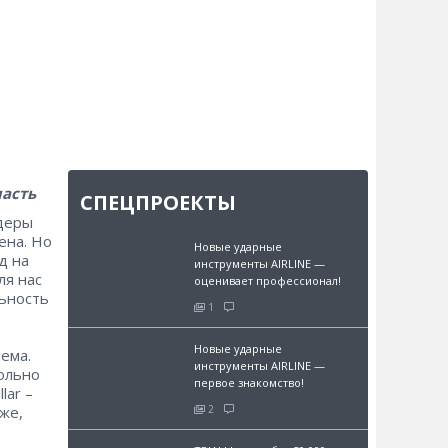
ласть
СПЕЦПРОЕКТЫ
йдеры
ена. Но
Новые ударные
д на
инструменты AIRLINE —
ля нас
оценивает профессионал!
ьность
1
Новые ударные
ема.
инструменты AIRLINE —
вольно
первое знакомство!
r – ​
2
же,