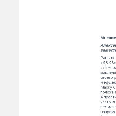
Мнение
Алексе
замести
Раньше 
«ДЗ‑98»
эта мор
машины 
своего 
и эффек
Марку C
положит
А прест
часто ин
весьма 
наприме