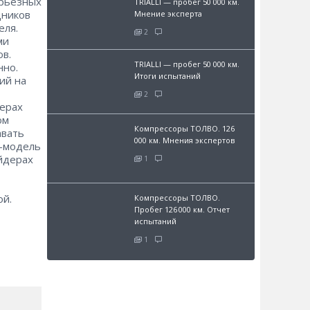
ерьезных
TRIALLI — пробег 50 000 км.
дников
Мнение эксперта
еля.
2
ми
в.
TRIALLI — пробег 50 000 км.
нно.
Итоги испытаний
ий на
2
ерах
ом
Компрессоры ТОЛВО. 126
авать
000 км. Мнения экспертов
D-модель
ейдерах
1
ой.
Компрессоры ТОЛВО.
Пробег 126 000 км. Отчет
испытаний
1