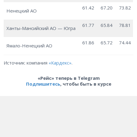
61.42
67.20
73.82
Ненецкий АО
61.77
65.84
78.81
Ханты-Мансийский АО — Югра
61.86
65.72
74.44
Ямало-Ненецкий АО
Источник: компания
«Кардекс»
.
«Рейс» теперь в Telegram
Подпишитесь
, чтобы быть в курсе