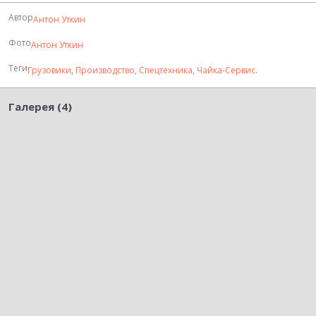
Автор
Антон Уткин
Фото
Антон Уткин
Теги
Грузовики
,
Производство
,
Спецтехника
,
Чайка-Сервис
.
Галерея (4)