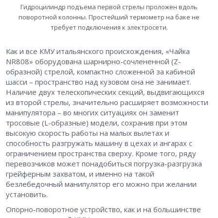
Гидроцилиндр подъема первой стрелы проложен вдоль
поворотной колонны. Простейший термометр на баке не
требует подключения к электросети.
Как и все КМУ итальянского происхождения, «Чайка
NR808» оборудована шарнирно-сочлененной (Z-
образной) стрелой, компактно сложенной за кабиной
шасси – пространство над кузовом она не занимает.
Наличие двух телескопических секций, выдвигающихся
из второй стрелы, значительно расширяет возможности
манипулятора – во многих ситуациях он заменит
тросовые (L-образные) модели, сохранив при этом
высокую скорость работы на малых вылетах и
способность разгружать машину в цехах и ангарах с
ограничением пространства сверху. Кроме того, ряду
перевозчиков может понадобиться погрузка-разгрузка
грейферным захватом, и именно на такой
безлебедочный манипулятор его можно при желании
установить.
Опорно-поворотное устройство, как и на большинстве