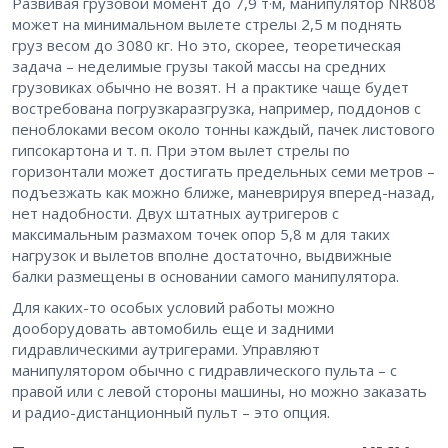
Развивая грузовой момент до 7,9 т·м, манипулятор NR808
может на минимальном вылете стрелы 2,5 м поднять
груз весом до 3080 кг. Но это, скорее, теоретическая
задача – неделимые грузы такой массы на средних
грузовиках обычно не возят. Н а практике чаще будет
востребована погрузкаразгрузка, например, поддонов с
пеноблоками весом около тонны каждый, пачек листового
гипсокартона и т. п. При этом вылет стрелы по
горизонтали может достигать предельных семи метров –
подъезжать как можно ближе, маневрируя вперед-назад,
нет надобности. Двух штатных аутригеров с
максимальным размахом точек опор 5,8 м для таких
нагрузок и вылетов вполне достаточно, выдвижные
балки размещены в основании самого манипулятора.
Для каких-то особых условий работы можно
дооборудовать автомобиль еще и задними
гидравлическими аутригерами. Управляют
манипулятором обычно с гидравлического пульта – с
правой или с левой стороны машины, но можно заказать
и радио-дистанционный пульт – это опция.