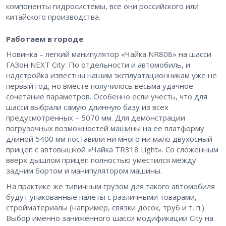
компоненты гидросистемы, все они российского или
китайского производства.
Работаем в городе
Новинка – легкий манипулятор «Чайка NR808» на шасси
ГАЗон NEXT City. По отдельности и автомобиль, и
надстройка известны нашим эксплуатационникам уже не
первый год, но вместе получилось весьма удачное
сочетание параметров. Особенно если учесть, что для
шасси выбрали самую длинную базу из всех
предусмотренных – 5070 мм. Для демонстрации
погрузочных возможностей машины на ее платформу
длиной 5400 мм поставили ни много ни мало двухосный
прицеп с автовышкой «Чайка TR318 Light». Со сложенным
вверх дышлом прицеп полностью уместился между
задним бортом и манипулятором машины.
На практике же типичным грузом для такого автомобиля
будут упакованные палеты с различными товарами,
стройматериалы (например, связки досок, труб и т. п.).
Выбор именно заниженного шасси модификации City на