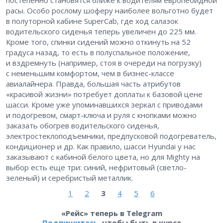
постепенно становятся ближе к водителям европеоидной
расы. Особо рослому шоферу наиболее вольготно будет
в полуторной кабине SuperCab, где ход салазок
водительского сиденья теперь увеличен до 225 мм.
Кроме того, спинки сидений можно откинуть на 52
градуса назад, то есть в полуспальное положение,
и вздремнуть (например, стоя в очереди на погрузку)
с неменьшим комфортом, чем в бизнес-классе
авиалайнера. Правда, большая часть атрибутов
«красивой жизни» потребует доплаты к базовой цене
шасси. Кроме уже упоминавшихся зеркал с приводами
и подогревом, смарт-ключа и руля с кнопками можно
заказать обогрев водительского сиденья,
электростеклоподъемники, предпусковой подогреватель,
кондиционер и др. Как правило, шасси Hyundai у нас
заказывают с кабиной белого цвета, но для Mighty на
выбор есть еще три: синий, нефритовый (светло-
зеленый) и серебристый металлик.
1
2
3
4
5
6
«Рейс» теперь в Telegram
Подпишитесь
, чтобы быть в курсе