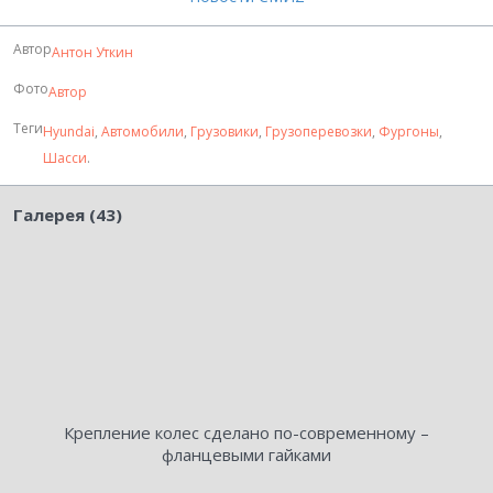
Автор
Антон Уткин
Фото
Автор
Теги
Hyundai
,
Автомобили
,
Грузовики
,
Грузоперевозки
,
Фургоны
,
Шасси
.
Галерея (43)
Крепление колес сделано по-современному –
фланцевыми гайками