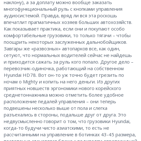
наклону), а за доплату можно вообще заказать
многофункциональный руль с кнопками управления
аудиосистемой. Правда, вряд ли вся эта роскошь
впечатлит прагматичных хозяев больших автохозяйств.
Как показывает практика, если они и покупают особо
комфортабельные грузовики, то только тягачи – ​чтобы
поощрить некоторых заслуженных дальнобойщиков.
Завгары же «развозных» автопарков все, как один,
сетуют, что нормальных водителей сейчас не найдешь
и приходится сажать за руль кого попало. Другое дело – ​
перевозчик-одиночка, работающий на собственном
Hyundai HD 78. Вот он-то уж точно будет грезить по
ночам о Mighty и копить на него деньги. Из других
приятных новшеств эргономики нового корейского
среднетоннажника можно отметить более удобное
расположение педалей управления – ​они теперь
подвешены несколько выше от пола и слегка
разъехались в стороны, ​подальше друг от друга. Это
недвусмысленно говорит о том, что грузовики Hyundai,
когда-то будучи чисто азиатскими, то есть не
рассчитанными на управление в ботинках 43-45 размера,