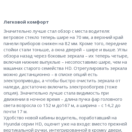
Легковой комфорт
Значительно лучше стал обзор с места водителя: ​
ветровое стекло теперь шире на 70 мм, а верхний край
панели приборов снижен на 82 мм. Кроме того, передние
стойки стали тоньше, а окна дверей – ​шире и выше. Углы
обзора назад через боковые зеркала – ​их теперь четыре,
включая нижние выпуклые – ​несопоставимо шире, чем на
машинах старого семейства HD. Отрегулировать зеркала
можно дистанционно – ​в списке опций есть
электроприводы, а чтобы быстро очистить зеркала от
наледи, достаточно включить электрообогрев (тоже
опция). Значительно лучше стала видимость при
движении в ночное время – ​длина пучка фар головного
света возросла со 152 м до167 м, а ширина – ​с 14,2 до
почти 17 м.
Удобство новой кабины водитель, поработавший на
Hyundai серии HD, оценит уже на входе: ​вместо прежней
вертикальной ручки, интегрированной в кромку двери,