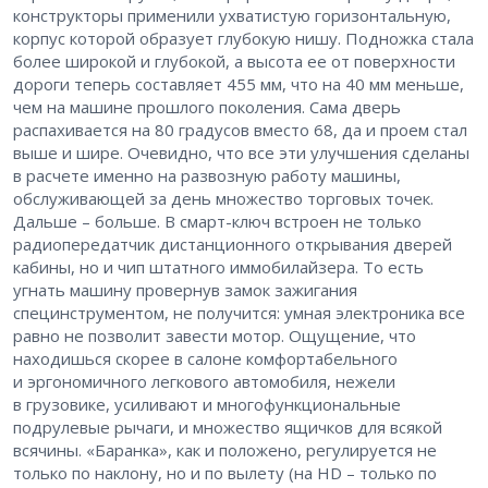
конструкторы применили ухватистую горизонтальную,
корпус которой образует глубокую нишу. Подножка стала
более широкой и глубокой, а высота ее от поверхности
дороги теперь составляет 455 мм, что на 40 мм меньше,
чем на машине прошлого поколения. Сама дверь
распахивается на 80 градусов вместо 68, да и проем стал
выше и шире. Очевидно, что все эти улучшения сделаны
в расчете именно на развозную работу машины,
обслуживающей за день множество торговых точек.
Дальше – ​больше. В смарт-ключ встроен не только
радиопередатчик дистанционного открывания дверей
кабины, но и чип штатного иммобилайзера. То есть
угнать машину провернув замок зажигания
специнструментом, не получится: ​умная электроника все
равно не позволит завести мотор. Ощущение, что
находишься скорее в салоне комфортабельного
и эргономичного легкового автомобиля, нежели
в грузовике, усиливают и многофункциональные
подрулевые рычаги, и множество ящичков для всякой
всячины. «Баранка», как и положено, регулируется не
только по наклону, но и по вылету (на HD – ​только по