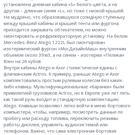
установлена дневная кабина «S» белого цвета, а на
другом – длинная синяя «L», но тоже с низкой крышей.
Не мудрено, что образовавшуюся солидную ступеньку
между крышей кабины и крышей тента или фургона
приходится закрывать обтекателем, но можно
смонтировать и рефрижераторную установку. На белом
Mercedes-Benz Atego 1222L был смонтирован
изотермический фургон «МосДизайнМаш» внутренним
объемом около 39 м3, а на синем – изотерма «Пеликан
Вэн» на 26 кубов.
Внутри кабины Atego и Axor стилистически едины с
флагманским Actros. К примеру, раньше Atego и Axor
комплектовались простым рулевым колесом без каких-
либо клавиш. Мультифункциональные «баранки» были
привилегией грузовиков Actros, но в Европе уже лет пять
как такой руль входит в стандартную комплектацию
Atego. Клавиши позволяют легко войти в меню бортового
компьютера, чтобы, например, посмотреть данные по
пробегу или расходу топлива, переключить режимы
работы дисплея, управлять аудиосистемой или
телефоном. Важно, что сама электронная бортовая