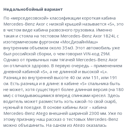
Недальнобойный вариант
По «мерседесовской» классификации короткая кабина
Mercedes-Benz Axor с низкой крышей называется «S», это
в чистом виде кабина развозного грузовика. Именно
такая и стояла на тестовом Mercedes-Benz Axor 1824L с
изотермическим фургоном «МосДизайнМаш»
внутренним объемом около 35 м3. Этот автомобиль уже
был российской сборки, о чем говорил VIN-код Z9M.
Однако от привычных нам тягачей Mercedes-Benz Axor
он отличался здорово. В первую очередь – применением
дневной кабиной «S», а не длинной и высокой «L».
Разница во внутренней высоте 40 см: или 151, или 191
см. Есть разница и в длине: в кабине «S» спальника быть
не может, хотя существует более длинная версия (на 180
мм) с откидывающимися вперед спинками кресел. Здесь
водитель может разместить хоть какой-то свой скарб,
нужный в поездке. В основе кабины Axor – кабина
Mercedes-Benz Atego внешней шириной 2300 мм. Уже по
этому признаку наш рассказ о тестовых Mercedes-Benz
можно объединить. На одном из Atego оказалась