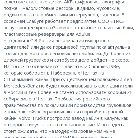
колесные стальные диски, АКБ, цифровые тахографы;
позже – малолистовые рессоры, видимо, Чусовские,
радиаторы-теплообменники интеркулера, сиденья. В
соседней Елабуге работает предприятие ООО «ТИС»
выпускающее кресла Grammer, стальные топливные баки,
пластмассовые резервуары для AdBlue.
Что дальше? В России локализация импортных
двигателей или даже поршневой группы пока актуальна
только для моторов легковых автомобилей. До больших
дизелей грузовиков и автобусов дело дойдет не скоро.
Из того, что осваивается – двигатели Cummins ISBe,
которые собирают в Набережных Челнах на
СП «Камминз-Кама». При существующем положении дел
Mercedes-Benz не будет локализовывать свои двигатели
в России и тем более не станет использовать коробки ZF,
собираемые в Челнах. Требования российского
правительства по локализации производства грузовиков-
иномарок сейчас ограничиваются сваркой и окраской
кабин. Volvo Trucks построило завод кабин в Калуге, как
раз ориентируясь на это постановление. И вот здесь
стоит ожидать, что на модернизированном ныне
производстве кабин на «КАМАЗе» кроме кабины