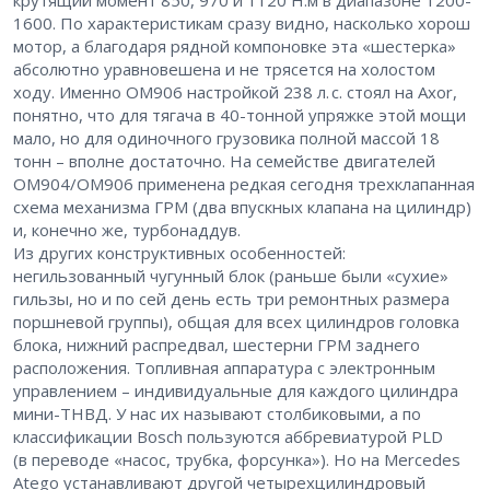
крутящий момент 850, 970 и 1120 Н.м в диапазоне 1200-
1600. По характеристикам сразу видно, насколько хорош
мотор, а благодаря рядной компоновке эта «шестерка»
абсолютно уравновешена и не трясется на холостом
ходу. Именно ОМ906 настройкой 238 л. с. стоял на Axor,
понятно, что для тягача в 40-тонной упряжке этой мощи
мало, но для одиночного грузовика полной массой 18
тонн – вполне достаточно. На семействе двигателей
ОМ904/ОМ906 применена редкая сегодня трехклапанная
схема механизма ГРМ (два впускных клапана на цилиндр)
и, конечно же, турбонаддув.
Из других конструктивных особенностей:
негильзованный чугунный блок (раньше были «сухие»
гильзы, но и по сей день есть три ремонтных размера
поршневой группы), общая для всех цилиндров головка
блока, нижний распредвал, шестерни ГРМ заднего
расположения. Топливная аппаратура с электронным
управлением – индивидуальные для каждого цилиндра
мини-ТНВД. У нас их называют столбиковыми, а по
классификации Bosch пользуются аббревиатурой PLD
(в переводе «насос, трубка, форсунка»). Но на Mercedes
Atego устанавливают другой четырехцилиндровый