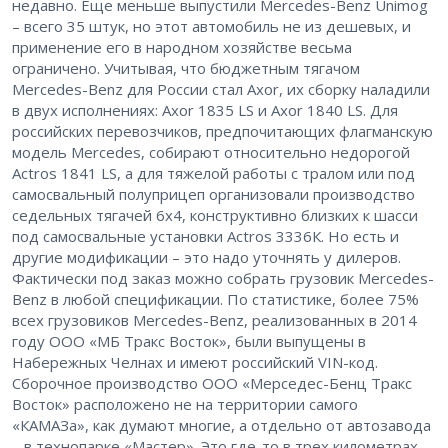
недавно. Еще меньше выпустили Mercedes-Benz Unimog
– всего 35 штук, но этот автомобиль не из дешевых, и
применение его в народном хозяйстве весьма
ограничено. Учитывая, что бюджетным тягачом
Mercedes-Benz для России стал Axor, их сборку наладили
в двух исполнениях: Axor 1835 LS и Axor 1840 LS. Для
российских перевозчиков, предпочитающих флагманскую
модель Mercedes, собирают относительно недорогой
Actros 1841 LS, а для тяжелой работы с тралом или под
самосвальный полуприцеп организовали производство
седельных тягачей 6х4, конструктивно близких к шасси
под самосвальные установки Actros 3336К. Но есть и
другие модификации – это надо уточнять у дилеров.
Фактически под заказ можно собрать грузовик Mercedes-
Benz в любой спецификации. По статистике, более 75%
всех грузовиков Mercedes-Benz, реализованных в 2014
году ООО «МБ Тракс Восток», были выпущены в
Набережных Челнах и имеют российский VIN-код.
Сборочное производство ООО «Мер­­седес-Бенц Тракс
Восток» расположено не на территории самого
«КАМАЗа», как думают многие, а отдельно от автозавода
– в технопарке «Мастер». Это где-то в трех километрах.