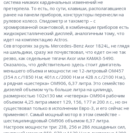
система никаких кардинальных изменений не
претерпела. То есть, по сути, клавиши, располагавшиеся
ранее на панели приборов, конструкторы перенесли на
рулевое колесо. Спидометр и тахометр – с
хромированной окантовкой, в комбинации приборов есть
жидкокристаллический дисплей, аналогичным тому, что
идет на комплектацию Actros.
Сев второпях за руль Mercedes-Benz Axor 1824L, не глядя
на шильдики, сразу же почувствовал, что едет он не так
резво, как седельные тягачи Axor или КАМАЗ-5490.
Оказалось, что действительно здесь стоит двигатель
меньшего объема и мощности: не 12-литровый ОМ457
(354 л. с./1850 Н.м; 401л. с./2000 Н.м и 428 л. с./2100 Н.м.),
а рядная «шестерка» ОМ906, 6,37 литра. Это семейство
дизелей объемом чуть больше литра на цилиндр,
размерностью 102х130 мм: «четверка» ОМ904 рабочим
объемом 4,25 литра имеет 129, 156, 177 и 200 л. с., но он
существовал только в исполнении ­Евро-3, и его сейчас не
применяют. Самый мощный мотор в этом семействе –
шестицилиндровый ОМ906 объемом 6,37 литра.
Настроек мощности три: 238, 256 и 286 лошадиных сил,