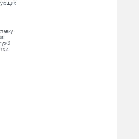
ктующих
ставку
ов
служб
стои