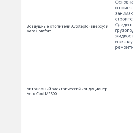
Основна
и ориен
занимаю
строите
Среди п
Воздушные отопители Avtoteplo (вверху) и
грузопо
Aero Comfort
жидкост
и экспл
ремонт
Автономный электрический кондиционер
Aero Cool М2800