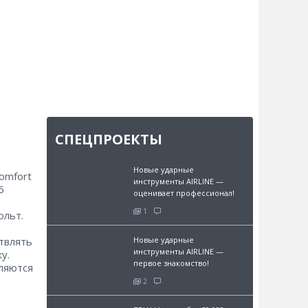
СПЕЦПРОЕКТЫ
Новые ударные
omfort
инструменты AIRLINE —
6
оценивает профессионал!
1
ольт.
твлять
Новые ударные
инструменты AIRLINE —
у.
первое знакомство!
ляются
2