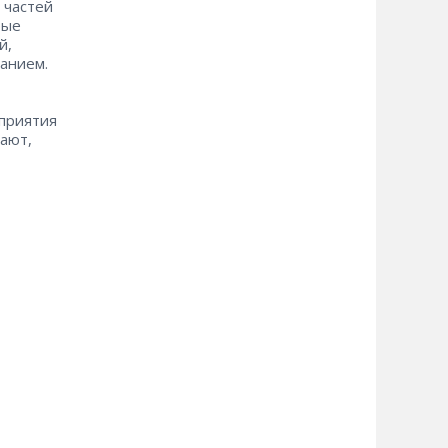
 частей
рые
й,
анием.
приятия
ают,