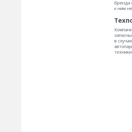
бренда 
к ним не
Техп
Компани
запасны
в случа
автопар
техники