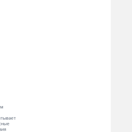
ом
итывает
исные
вия