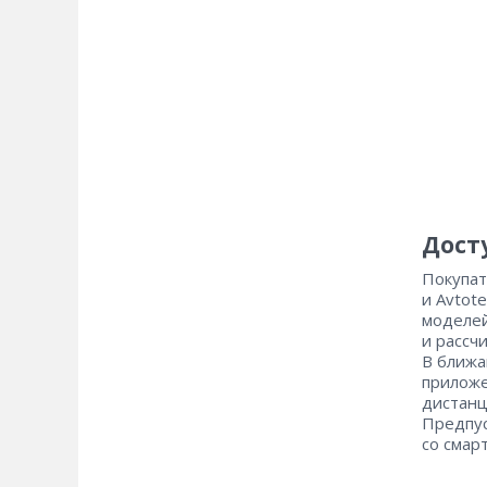
Дост
Покупат
и Avtot
моделей
и рассч
В ближа
приложе
дистанц
Предпус
со смар