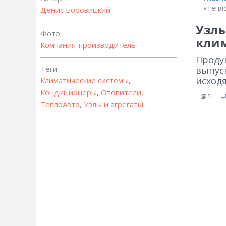
«Тепл
Денис Боровицкий
Узлы
Фото
клим
Компания-производитель
Проду
Теги
выпус
исходя
Климатические системы
,
Кондиционеры
,
Отопители
,
5
ТеплоАвто
,
Узлы и агрегаты
.