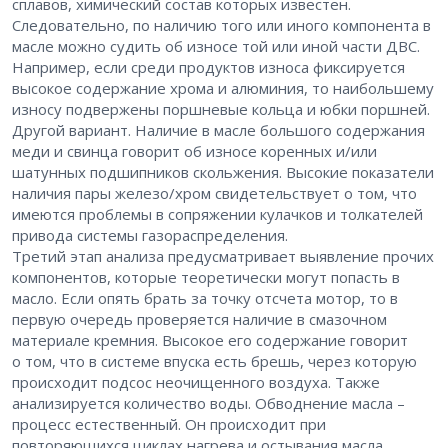
сплавов, химический состав которых известен.
Следовательно, по наличию того или иного компонента в
масле можно судить об износе той или иной части ДВС.
Например, если среди продуктов износа фиксируется
высокое содержание хрома и алюминия, то наибольшему
износу подвержены поршневые кольца и юбки поршней.
Другой вариант. Наличие в масле большого содержания
меди и свинца говорит об износе коренных и/или
шатунных подшипников скольжения. Высокие показатели
наличия пары железо/хром свидетельствует о том, что
имеются проблемы в сопряжении кулачков и толкателей
привода системы газораспределения.
Третий этап анализа предусматривает выявление прочих
компонентов, которые теоретически могут попасть в
масло. Если опять брать за точку отсчета мотор, то в
первую очередь проверяется наличие в смазочном
материале кремния. Высокое его содержание говорит
о том, что в системе впуска есть брешь, через которую
происходит подсос неочищенного воздуха. Также
анализируется количество воды. Обводнение масла –
процесс естественный. Он происходит при
повторяющихся циклах нагрева и остывания масла