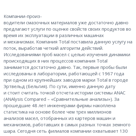
Компании-произ-
водители смазочных материалов уже достаточно давно
предлагают услуги по оценке свойств своих продуктов во
время их эксплуатации в различных машинах
и механизмах. Компания Total поставила данную услугу на
поток, выработав четкий алгоритм действий.
Исследованиями проб масел с целью изучения динамики
происходящих в них процессов компания Total
занимается достаточно давно. Так, первые пробы были
исследованы в лаборатории, работающей с 1967 года
при одном из крупнейших заводов марки Total в городе
Эртвельд (Бельгия). По сути, именно данную дату
и стоит считать точкой отсчета истории системы ANAC
(ANAlysis Compared – «Сравнительные анализы»). За
прошедшие 48 лет инженерами фирмы накоплена
статистика на основе более чем трех миллионов
анализов масел, отобранных из картеров машин и
механизмов, работавших в самых разных точках земного
шара. Сегодня сеть филиалов компании охватывает 130